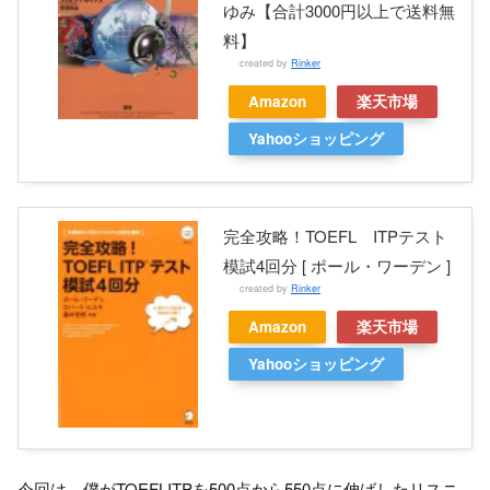
ゆみ【合計3000円以上で送料無
料】
created by
Rinker
Amazon
楽天市場
Yahooショッピング
完全攻略！TOEFL ITPテスト
模試4回分 [ ポール・ワーデン ]
created by
Rinker
Amazon
楽天市場
Yahooショッピング
今回は、僕がTOEFLITPを500点から550点に伸ばしたリスニ