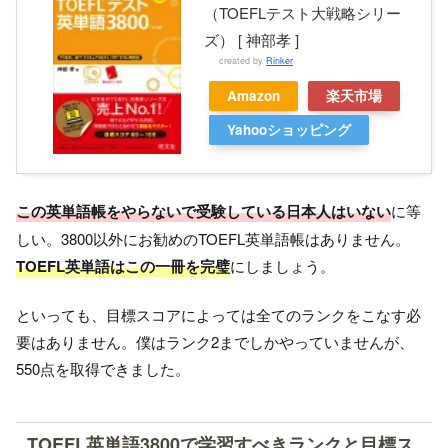
（TOEFLテスト大戦略シリー
ズ） [ 神部孝 ]
created by
Rinker
Amazon
楽天市場
Yahooショッピング
この英単語帳をやらないで受験している日本人はいない
に等
しい。3800以外にお勧めのTOEFL英単語帳はありません。
TOEFL英単語はこの一冊を完璧
にしましょう。
といっても、目標スコアによっては全てのランクをこなす必
要はありません。僕はランク2までしかやっていませんが、
550点を取得できました。
TOEFL英単語3800で学習すべきランクと目標ス