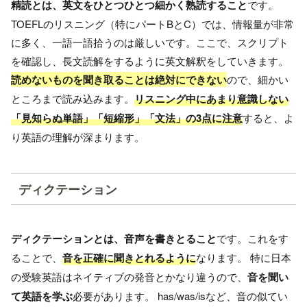
精読とは、英文をひとつひとつ細かく熟読すること
です。
TOEFLのリスニング（特にパートBとC）では、情報量が非常
に多く、一語一語拾うのは厳しいです。ここで、スクリプト
を確認し、長文読解をするように英文解釈をしていきます。
読めないものを聞き取ることは絶対にできない
ので、細かい
ところまで読み込みます。
リスニング中にあまり意識しない
「見知らぬ単語」「短縮形」「文法」の3点に注意
すると、よ
り英語の理解が深まります。
ディクテーション
ディクテーションとは、音声を書きとること
です。これをす
ることで、
音を正確に聞きとれるように
なります。 特に日本
の受験英語はネイティブの発音とかなり違うので、
音を聞い
て英語を学ぶ
必要があります。 has/was/isなど、音の似てい