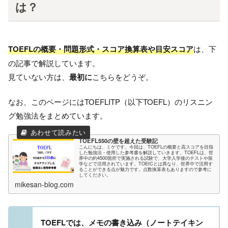
は？
TOEFLの概要・問題形式・スコア換算表や目安スコア
は、下
の記事で解説しています。
見ていない方は、
最初に
こちらをどうぞ。
なお、このページにはTOEFLITP（以下TOEFL）のリスニン
グ勉強法をまとめています。
TOEFL550の壁を超えた受験記
こんにちは、ミケです。今回は、TOEFLの概要と高スコアを目指
した勉強法・使用した参考書を解説していきます。TOEFLは、世
界中の約4500箇所で実施される試験で、大学入学後のテストや留
学などで活用されています。TOEICとは異なり、世界中で活用す
ることができる点が魅力です。点数換算表もありますので参考に
してください。
mikesan-blog.com
TOEFLでは、メモの書き込み（ノートテイキン