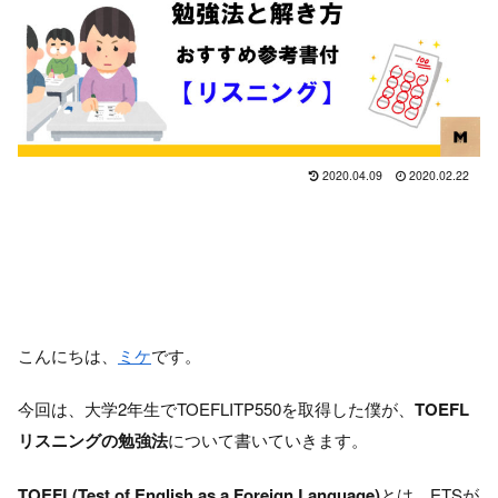
2020.04.09
2020.02.22
こんにちは、
ミケ
です。
今回は、大学2年生でTOEFLITP550を取得した僕が、
TOEFL
リスニングの勉強法
について書いていきます。
TOEFL(Test of English as a Foreign Language)
とは、ETSが