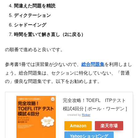
間違えた問題を精読
ディクテーション
シャドーイング
時間を置いて解き直し（2に戻る）
の順番で進めると良いです。
参考書1冊では演習量が少ないので、
総合問題集
を利用しまし
ょう。総合問題集は、セクションに特化していない、「普通
の」優良な問題集です。以下をお勧めします。
完全攻略！TOEFL ITPテスト
模試4回分 [ ポール・ワーデン ]
created by
Rinker
Amazon
楽天市場
Yahooショッピング