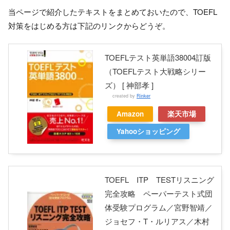
当ページで紹介したテキストをまとめておいたので、TOEFL
対策をはじめる方は下記のリンクからどうぞ。
TOEFLテスト英単語38004訂版
（TOEFLテスト大戦略シリー
ズ） [ 神部孝 ]
created by
Rinker
Amazon
楽天市場
Yahooショッピング
TOEFL ITP TESTリスニング
完全攻略 ペーパーテスト式団
体受験プログラム／宮野智靖／
ジョセフ・T・ルリアス／木村